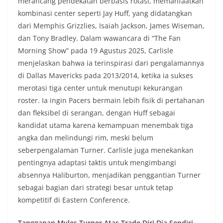
merancang pendekatan berbasis rotasi, memanfaatkan
kombinasi center seperti Jay Huff, yang didatangkan
dari Memphis Grizzlies, Isaiah Jackson, James Wiseman,
dan Tony Bradley. Dalam wawancara di “The Fan
Morning Show” pada 19 Agustus 2025, Carlisle
menjelaskan bahwa ia terinspirasi dari pengalamannya
di Dallas Mavericks pada 2013/2014, ketika ia sukses
merotasi tiga center untuk menutupi kekurangan
roster. Ia ingin Pacers bermain lebih fisik di pertahanan
dan fleksibel di serangan, dengan Huff sebagai
kandidat utama karena kemampuan menembak tiga
angka dan melindungi rim, meski belum
seberpengalaman Turner. Carlisle juga menekankan
pentingnya adaptasi taktis untuk mengimbangi
absennya Haliburton, menjadikan penggantian Turner
sebagai bagian dari strategi besar untuk tetap
kompetitif di Eastern Conference.
Tanggapan Myles Turner Atas Trade Diri Dia Sendiri