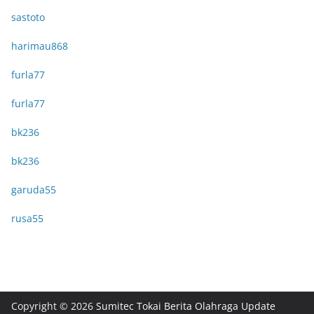
sastoto
harimau868
furla77
furla77
bk236
bk236
garuda55
rusa55
Copyright © 2026
Sumitec Tokai Berita Olahraga Update