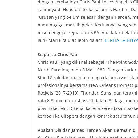
dengan kembalinya Chris Paul ke Los Angeles C
setimnya di Houston Rockets, James Harden. Dala
“urusan yang belum selesai” dengan Harden, m
namun gagal meraih gelar. Keduanya, yang semp
misi mengejar kejuaraan NBA. Apa latar belaka
lain? Mari kita ulas lebih dalam.
BERITA LAINNY
Siapa Itu Chris Paul
Chris Paul, yang dikenal sebagai “The Point God
North Carolina, pada 6 Mei 1985. Dengan karie
Star 12 kali dan memimpin liga dalam assist dan 
profesionalnya bersama New Orleans Hornets pa
Rockets (2017-2019), Thunder, Suns, dan terakhi
rata 8,8 poin dan 7,4 assist dalam 82 laga, men
playmaker elit. Dikenal karena kecerdasan baske
kembali ke Clippers dengan kontrak satu tahun
Apakah Dia dan James Harden Akan Bermain di
Ya, Chris Paul dan James Harden resmi bersatu 