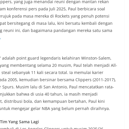
lippers, yang juga menandai reuni dengan mantan rekan
m konferensi pers pada Juli 2025, Paul berbicara soal
erujuk pada masa mereka di Rockets yang penuh potensi
at bersitegang di masa lalu, kini bersatu kembali dengan
ng reuni ini, dan bagaimana pandangan mereka satu sama
A
,” adalah point guard legendaris kelahiran Winston-Salem,
r yang membentang selama 20 musim, Paul telah menjadi All-
steal sebanyak 11 kali secara total. Ia memulai karier
da 2005, kemudian bersinar bersama Clippers (2011-2017),
r Spurs. Musim lalu di San Antonio, Paul mencatatkan rata-
unjukkan bahwa di usia 40 tahun, ia masih menjadi
t, distribusi bola, dan kemampuan bertahan, Paul kini
 untuk mengejar gelar NBA yang belum pernah diraihnya.
 Tim Yang Sama Lagi
kembali di Los Angeles Clippers untuk musim 2025/26