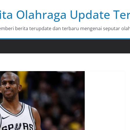
ita Olahraga Update Te
beri berita terupdate dan terbaru mengenai seputar olah