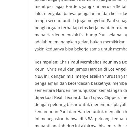
menit per laga). Harden, yang kini berusia 36 t
lalu, mengakui bahwa pengalaman dan kecerda
tempo second unit. Ia juga menyebut Paul sebag
penghargaan terhadap etos kerja mantan rekanny
mana Harden menolak fist bump Paul selama la
adalah memenangkan gelar, bukan memikirkan ma
yakin keduanya bisa bekerja sama untuk membawa
Kesimpulan: Chris Paul Membahas Reuninya D
Reuni Chris Paul dan James Harden di Los Ange
NBA ini, dengan misi menyelesaikan “urusan yan
pengalaman dan kecerdasan basketnya, membaw
sementara Harden menunjukkan kematangan de
diperkuat Beal, Leonard, dan Lopez, Clippers me
dengan peluang besar untuk menembus playoff
kemampuan Paul dan Harden untuk menjalin che
ini menegaskan bahwa di NBA, peluang kedua bi
menanti apakah duo ini akhirnya bisa meraih ci