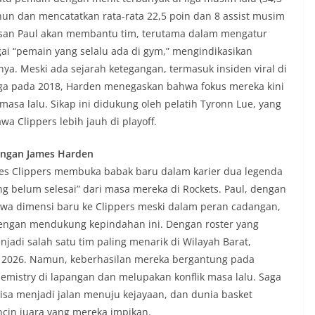
ahun dan mencatatkan rata-rata 22,5 poin dan 8 assist musim
san Paul akan membantu tim, terutama dalam mengatur
ai “pemain yang selalu ada di gym,” mengindikasikan
a. Meski ada sejarah ketegangan, termasuk insiden viral di
ga pada 2018, Harden menegaskan bahwa fokus mereka kini
sa lalu. Sikap ini didukung oleh pelatih Tyronn Lue, yang
 Clippers lebih jauh di playoff.
engan James Harden
les Clippers membuka babak baru dalam karier dua legenda
g belum selesai” dari masa mereka di Rockets. Paul, dengan
a dimensi baru ke Clippers meski dalam peran cadangan,
ngan mendukung kepindahan ini. Dengan roster yang
njadi salah satu tim paling menarik di Wilayah Barat,
 2026. Namun, keberhasilan mereka bergantung pada
mistry di lapangan dan melupakan konflik masa lalu. Saga
sa menjadi jalan menuju kejayaan, dan dunia basket
ncin juara yang mereka impikan.