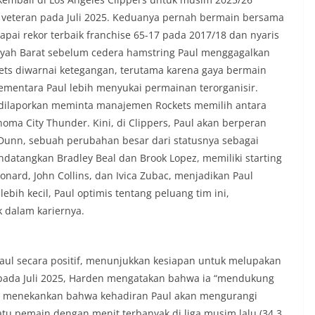
veteran pada Juli 2025. Keduanya pernah bermain bersama
apai rekor terbaik franchise 65-17 pada 2017/18 dan nyaris
layah Barat sebelum cedera hamstring Paul menggagalkan
ets diwarnai ketegangan, terutama karena gaya bermain
ementara Paul lebih menyukai permainan terorganisir.
n dilaporkan meminta manajemen Rockets memilih antara
homa City Thunder. Kini, di Clippers, Paul akan berperan
Dunn, sebuah perubahan besar dari statusnya sebagai
ndatangkan Bradley Beal dan Brook Lopez, memiliki starting
nard, John Collins, dan Ivica Zubac, menjadikan Paul
bih kecil, Paul optimis tentang peluang tim ini,
 dalam kariernya.
ul secara positif, menunjukkan kesiapan untuk melupakan
 pada Juli 2025, Harden mengatakan bahwa ia “mendukung
, menekankan bahwa kehadiran Paul akan mengurangi
tu pemain dengan menit terbanyak di liga musim lalu (34,3