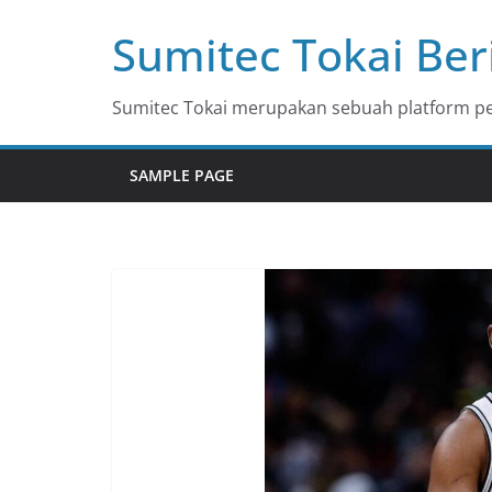
Skip
Sumitec Tokai Ber
to
content
Sumitec Tokai merupakan sebuah platform pem
SAMPLE PAGE