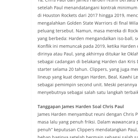
setelah Paul menandatangani kontrak minimum 
di Houston Rockets dari 2017 hingga 2019, menc
mengalahkan Golden State Warriors di final Wi
peluang tersebut. Namun, masa mereka di Rock
yang berbeda: Harden mengandalkan iso-ball, s
Konflik ini memuncak pada 2019, ketika Harde
dirinya atau Paul, yang akhirnya ditukar ke Okla
sebagai cadangan di belakang Harden dan Kris 
starter selama 20 tahun. Clippers, yang juga me
lineup yang kuat dengan Harden, Beal, Kawhi Leo
sebagai pemimpin second unit. Meski perannya le
menyebutnya sebagai salah satu langkah terbaik
Tanggapan James Harden Soal Chris Paul
James Harden menyambut reuni dengan Chris Pa
masa lalu yang penuh friksi. Dalam wawancara
penuh” keputusan Clippers mendatangkan Paul
beban baginya setelah bermain sebagai salah sa