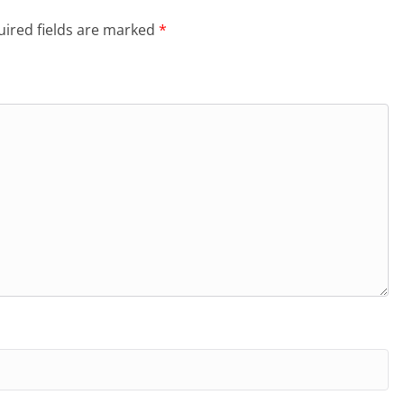
ired fields are marked
*