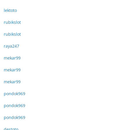
lektoto
rubikslot
rubikslot
raya247
mekar99
mekar99
mekar99
pondok969
pondok969
pondok969
destoto