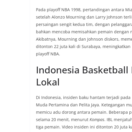
Pada playoff NBA 1998, pertandingan antara M
setelah Alonzo Mourning dan Larry Johnson terlib
persaingan sengit kedua tim, dengan pelanggaran
bahkan mencoba memisahkan pemain dengan m
Akibatnya, Mourning dan Johnson diskors, memeng
ditonton 22 juta kali di Surabaya, meningkatkan 
playoff NBA.
Indonesia Basketball
Lokal
Di Indonesia, insiden baku hantam terjadi pada 
Muda Pertamina dan Pelita Jaya. Ketegangan mun
memicu adu dorong antara pemain. Beberapa pe
selama 20 menit, menurut
Kompas
. IBL menjatu
tiga pemain. Video insiden ini ditonton 20 juta 