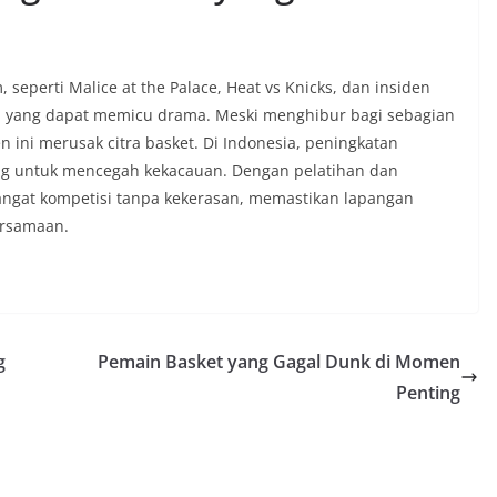
seperti Malice at the Palace, Heat vs Knicks, dan insiden
ga yang dapat memicu drama. Meski menghibur bagi sebagian
n ini merusak citra basket. Di Indonesia, peningkatan
ing untuk mencegah kekacauan. Dengan pelatihan dan
angat kompetisi tanpa kekerasan, memastikan lapangan
ersamaan.
g
Pemain Basket yang Gagal Dunk di Momen
Penting