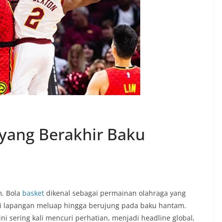
yang Berakhir Baku
m. Bola
basket
dikenal sebagai permainan olahraga yang
di lapangan meluap hingga berujung pada baku hantam.
ini sering kali mencuri perhatian, menjadi headline global,