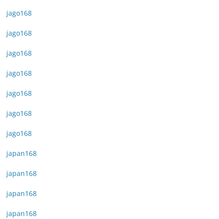
jago168
jago168
jago168
jago168
jago168
jago168
jago168
japan168
japan168
japan168
japan168