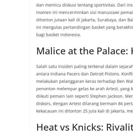
dan memicu diskusi tentang sportivitas. Dari ins
momen ini mencerminkan sisi manusiawi pemain d
ditonton jutaan kali di Jakarta, Surabaya, dan 
ini mengulas pertandingan basket yang berakh
bagi basket Indonesia.
Malice at the Palace
Salah satu insiden paling terkenal dalam sejar
antara Indiana Pacers dan Detroit Pistons. Konfl
melakukan pelanggaran keras terhadap Ben Wal
penonton melempar gelas ke arah Artest, yang
diikuti pemain lain seperti Stephen Jackson. M
diskors, dengan Artest dilarang bermain 86 pe
kekacauan ini ditonton 25 juta kali di Jakarta, 
Heat vs Knicks: Riva