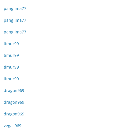
panglima77
panglima77
panglima77
timur99
timur99
timur99
timur99
dragon969
dragon969
dragon969
vegas969