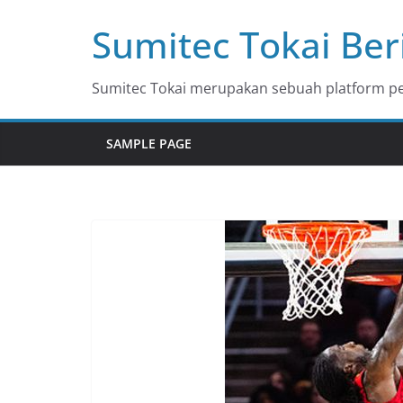
Skip
Sumitec Tokai Ber
to
content
Sumitec Tokai merupakan sebuah platform pem
SAMPLE PAGE