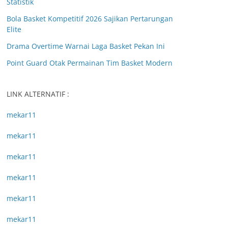
Statistik
Bola Basket Kompetitif 2026 Sajikan Pertarungan
Elite
Drama Overtime Warnai Laga Basket Pekan Ini
Point Guard Otak Permainan Tim Basket Modern
LINK ALTERNATIF :
mekar11
mekar11
mekar11
mekar11
mekar11
mekar11