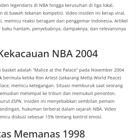
iden legendaris di NBA hingga kerusuhan di liga lokal,
i bawah tekanan kompetisi. Video insiden ini kerap viral,
Bali, memicu reaksi beragam dari penggemar Indonesia. Artikel
ir baku hantam, penyebabnya, dampaknya, dan relevansinya
: Kekacauan NBA 2004
ah basket adalah “Malice at the Palace” pada November 2004
ik bermula ketika Ron Artest (sekarang Metta World Peace)
lace, memicu ketegangan. Situasi memburuk saat seorang
 kemudian melompat ke tribun dan memukuli penonton,
enurut
ESPN
, insiden ini menyebabkan sembilan pemain
rtandingan, hukuman terberat dalam sejarah NBA. Video
memicu diskusi sebesar 15% tentang kontrol emosi.
litas Memanas 1998