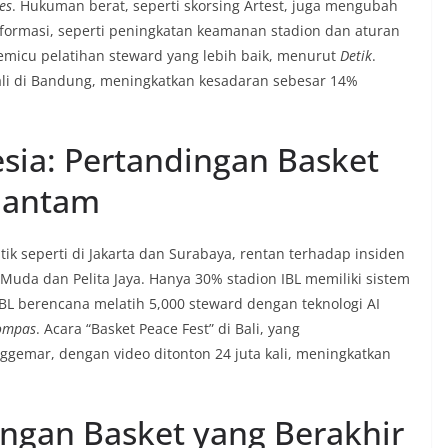
es
. Hukuman berat, seperti skorsing Artest, juga mengubah
formasi, seperti peningkatan keamanan stadion dan aturan
 memicu pelatihan steward yang lebih baik, menurut
Detik
.
kali di Bandung, meningkatkan kesadaran sebesar 14%
esia: Pertandingan Basket
Hantam
ik seperti di Jakarta dan Surabaya, rentan terhadap insiden
a Muda dan Pelita Jaya. Hanya 30% stadion IBL memiliki sistem
IBL berencana melatih 5,000 steward dengan teknologi AI
ompas
. Acara “Basket Peace Fest” di Bali, yang
ggemar, dengan video ditonton 24 juta kali, meningkatkan
ngan Basket yang Berakhir