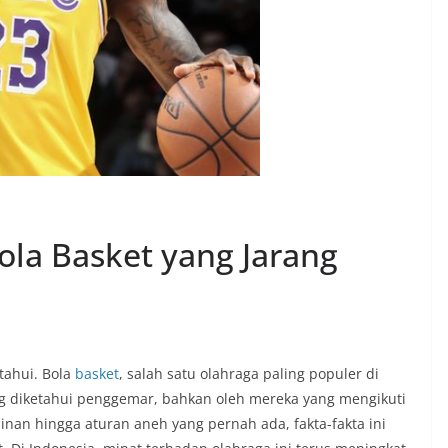
ola Basket yang Jarang
tahui. Bola
basket
, salah satu olahraga paling populer di
ng diketahui penggemar, bahkan oleh mereka yang mengikuti
inan hingga aturan aneh yang pernah ada, fakta-fakta ini