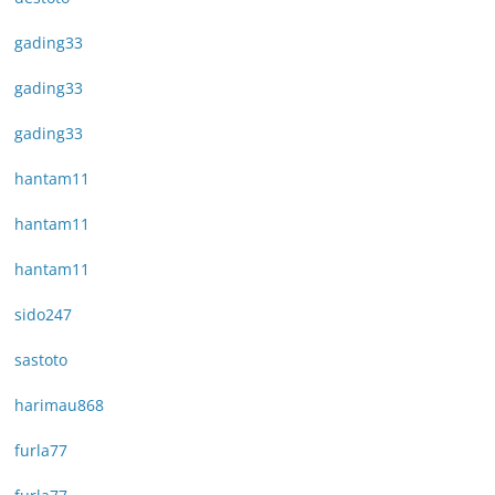
gading33
gading33
gading33
hantam11
hantam11
hantam11
sido247
sastoto
harimau868
furla77