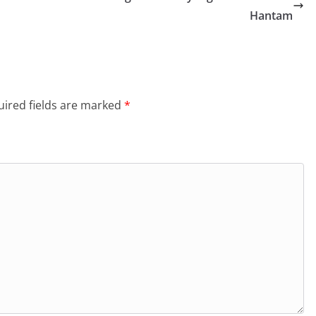
Hantam
ired fields are marked
*