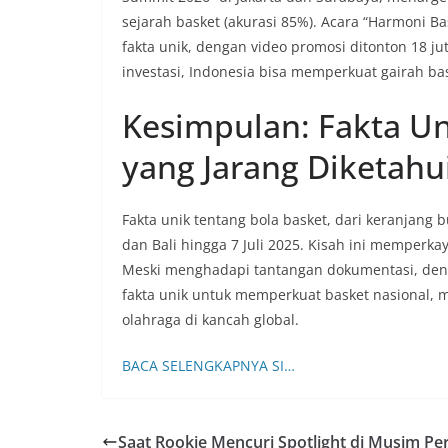
sejarah basket (akurasi 85%). Acara “Harmoni 
fakta unik, dengan video promosi ditonton 18 j
investasi, Indonesia bisa memperkuat gairah ba
Kesimpulan: Fakta Un
yang Jarang Diketahu
Fakta unik tentang bola basket, dari keranjang 
dan Bali hingga 7 Juli 2025. Kisah ini memperk
Meski menghadapi tantangan dokumentasi, deng
fakta unik untuk memperkuat basket nasional,
olahraga di kancah global.
BACA SELENGKAPNYA SI…
Saat Rookie Mencuri Spotlight di Musim P