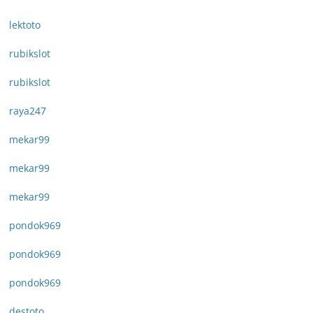
lektoto
rubikslot
rubikslot
raya247
mekar99
mekar99
mekar99
pondok969
pondok969
pondok969
destoto