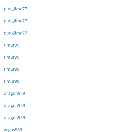
panglima77
panglima77
panglima77
timur99
timur99
timur99
timur99
dragon969
dragon969
dragon969
vegas969