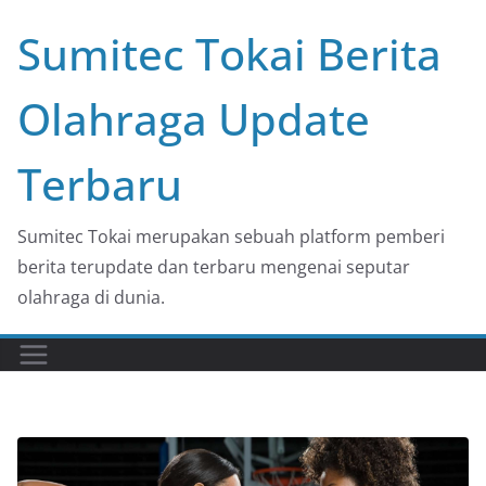
Skip
Sumitec Tokai Berita
to
content
Olahraga Update
Terbaru
Sumitec Tokai merupakan sebuah platform pemberi
berita terupdate dan terbaru mengenai seputar
olahraga di dunia.