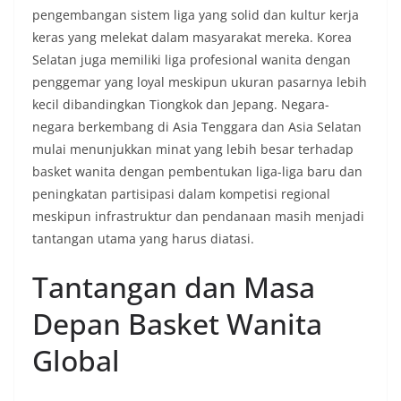
pengembangan sistem liga yang solid dan kultur kerja
keras yang melekat dalam masyarakat mereka. Korea
Selatan juga memiliki liga profesional wanita dengan
penggemar yang loyal meskipun ukuran pasarnya lebih
kecil dibandingkan Tiongkok dan Jepang. Negara-
negara berkembang di Asia Tenggara dan Asia Selatan
mulai menunjukkan minat yang lebih besar terhadap
basket wanita dengan pembentukan liga-liga baru dan
peningkatan partisipasi dalam kompetisi regional
meskipun infrastruktur dan pendanaan masih menjadi
tantangan utama yang harus diatasi.
Tantangan dan Masa
Depan Basket Wanita
Global