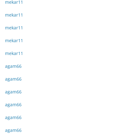
mekar11
mekar11
mekar11
mekar11
mekar11
agam66
agam66
agam66
agam66
agam66
agam66