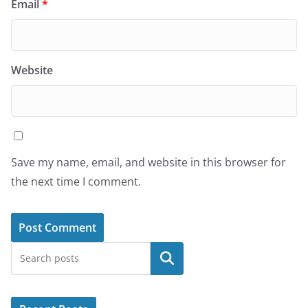
Email
*
Website
Save my name, email, and website in this browser for
the next time I comment.
Search