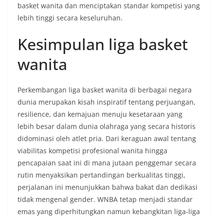
basket wanita dan menciptakan standar kompetisi yang
lebih tinggi secara keseluruhan.
Kesimpulan liga basket
wanita
Perkembangan liga basket wanita di berbagai negara
dunia merupakan kisah inspiratif tentang perjuangan,
resilience, dan kemajuan menuju kesetaraan yang
lebih besar dalam dunia olahraga yang secara historis
didominasi oleh atlet pria. Dari keraguan awal tentang
viabilitas kompetisi profesional wanita hingga
pencapaian saat ini di mana jutaan penggemar secara
rutin menyaksikan pertandingan berkualitas tinggi,
perjalanan ini menunjukkan bahwa bakat dan dedikasi
tidak mengenal gender. WNBA tetap menjadi standar
emas yang diperhitungkan namun kebangkitan liga-liga