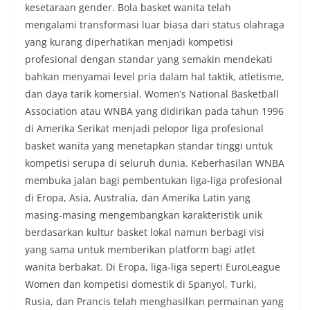
kesetaraan gender. Bola basket wanita telah
mengalami transformasi luar biasa dari status olahraga
yang kurang diperhatikan menjadi kompetisi
profesional dengan standar yang semakin mendekati
bahkan menyamai level pria dalam hal taktik, atletisme,
dan daya tarik komersial. Women’s National Basketball
Association atau WNBA yang didirikan pada tahun 1996
di Amerika Serikat menjadi pelopor liga profesional
basket wanita yang menetapkan standar tinggi untuk
kompetisi serupa di seluruh dunia. Keberhasilan WNBA
membuka jalan bagi pembentukan liga-liga profesional
di Eropa, Asia, Australia, dan Amerika Latin yang
masing-masing mengembangkan karakteristik unik
berdasarkan kultur basket lokal namun berbagi visi
yang sama untuk memberikan platform bagi atlet
wanita berbakat. Di Eropa, liga-liga seperti EuroLeague
Women dan kompetisi domestik di Spanyol, Turki,
Rusia, dan Prancis telah menghasilkan permainan yang