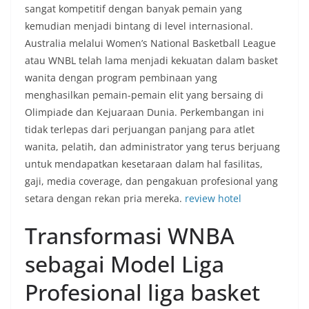
sangat kompetitif dengan banyak pemain yang
kemudian menjadi bintang di level internasional.
Australia melalui Women’s National Basketball League
atau WNBL telah lama menjadi kekuatan dalam basket
wanita dengan program pembinaan yang
menghasilkan pemain-pemain elit yang bersaing di
Olimpiade dan Kejuaraan Dunia. Perkembangan ini
tidak terlepas dari perjuangan panjang para atlet
wanita, pelatih, dan administrator yang terus berjuang
untuk mendapatkan kesetaraan dalam hal fasilitas,
gaji, media coverage, dan pengakuan profesional yang
setara dengan rekan pria mereka.
review hotel
Transformasi WNBA
sebagai Model Liga
Profesional liga basket