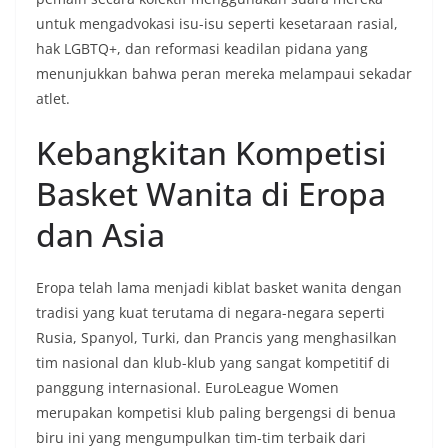
untuk mengadvokasi isu-isu seperti kesetaraan rasial,
hak LGBTQ+, dan reformasi keadilan pidana yang
menunjukkan bahwa peran mereka melampaui sekadar
atlet.
Kebangkitan Kompetisi
Basket Wanita di Eropa
dan Asia
Eropa telah lama menjadi kiblat basket wanita dengan
tradisi yang kuat terutama di negara-negara seperti
Rusia, Spanyol, Turki, dan Prancis yang menghasilkan
tim nasional dan klub-klub yang sangat kompetitif di
panggung internasional. EuroLeague Women
merupakan kompetisi klub paling bergengsi di benua
biru ini yang mengumpulkan tim-tim terbaik dari