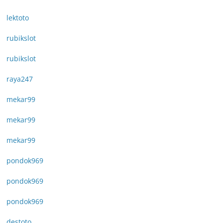
lektoto
rubikslot
rubikslot
raya247
mekar99
mekar99
mekar99
pondok969
pondok969
pondok969
destoto