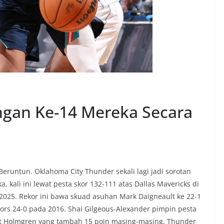
gan Ke-14 Mereka Secara
untun. Oklahoma City Thunder sekali lagi jadi sorotan
ali ini lewat pesta skor 132-111 atas Dallas Mavericks di
025. Rekor ini bawa skuad asuhan Mark Daigneault ke 22-1
riors 24-0 pada 2016. Shai Gilgeous-Alexander pimpin pesta
het Holmgren yang tambah 15 poin masing-masing. Thunder