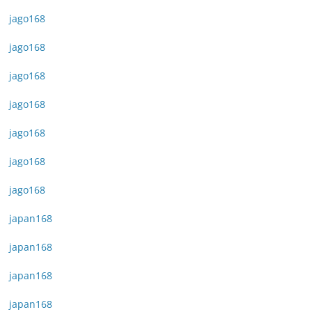
jago168
jago168
jago168
jago168
jago168
jago168
jago168
japan168
japan168
japan168
japan168