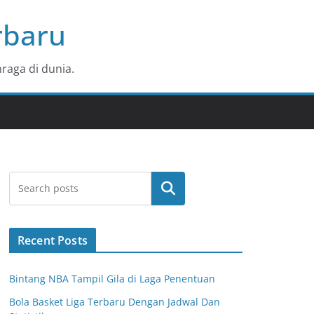
rbaru
raga di dunia.
Search
Recent Posts
Bintang NBA Tampil Gila di Laga Penentuan
Bola Basket Liga Terbaru Dengan Jadwal Dan