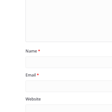
Name
*
Email
*
Website