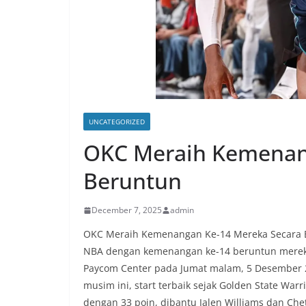
UNCATEGORIZED
OKC Meraih Kemenan
Beruntun
December 7, 2025
admin
OKC Meraih Kemenangan Ke-14 Mereka Secara Ber
NBA dengan kemenangan ke-14 beruntun mereka, k
Paycom Center pada Jumat malam, 5 Desember 2
musim ini, start terbaik sejak Golden State War
dengan 33 poin, dibantu Jalen Williams dan C