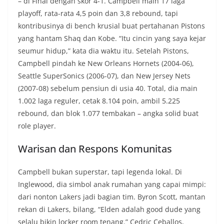
– di Final dengan skor 4-1. Campbell main 17 laga
playoff, rata-rata 4,5 poin dan 3,8 rebound, tapi
kontribusinya di bench krusial buat pertahanan Pistons
yang hantam Shaq dan Kobe. “Itu cincin yang saya kejar
seumur hidup,” kata dia waktu itu. Setelah Pistons,
Campbell pindah ke New Orleans Hornets (2004-06),
Seattle SuperSonics (2006-07), dan New Jersey Nets
(2007-08) sebelum pensiun di usia 40. Total, dia main
1.002 laga reguler, cetak 8.104 poin, ambil 5.225
rebound, dan blok 1.077 tembakan – angka solid buat
role player.
Warisan dan Respons Komunitas
Campbell bukan superstar, tapi legenda lokal. Di
Inglewood, dia simbol anak rumahan yang capai mimpi:
dari nonton Lakers jadi bagian tim. Byron Scott, mantan
rekan di Lakers, bilang, “Elden adalah good dude yang
selalu bikin locker room tenang.” Cedric Ceballos,