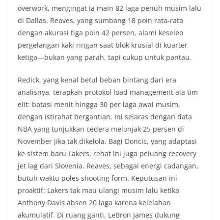
overwork, mengingat ia main 82 laga penuh musim lalu
di Dallas. Reaves, yang sumbang 18 poin rata-rata
dengan akurasi tiga poin 42 persen, alami keseleo
pergelangan kaki ringan saat blok krusial di kuarter
ketiga—bukan yang parah, tapi cukup untuk pantau.
Redick, yang kenal betul beban bintang dari era
analisnya, terapkan protokol load management ala tim
elit: batasi menit hingga 30 per laga awal musim,
dengan istirahat bergantian. Ini selaras dengan data
NBA yang tunjukkan cedera melonjak 25 persen di
November jika tak dikelola. Bagi Doncic, yang adaptasi
ke sistem baru Lakers, rehat ini juga peluang recovery
jet lag dari Slovenia. Reaves, sebagai energi cadangan,
butuh waktu poles shooting form. Keputusan ini
proaktif; Lakers tak mau ulangi musim lalu ketika
Anthony Davis absen 20 laga karena kelelahan
akumulatif. Di ruang ganti, LeBron James dukung