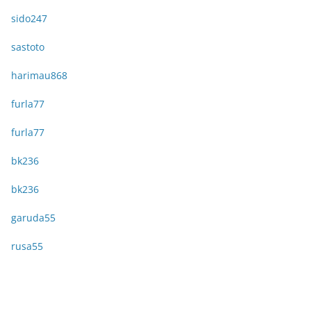
sido247
sastoto
harimau868
furla77
furla77
bk236
bk236
garuda55
rusa55