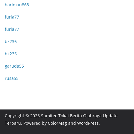
harimau868
furla77
furla77
bk236
bk236
garuda55
rusa55
Copyright © 2026
Sumitec Tokai Berita Olahraga Update
Terbaru
. Powered by
ColorMag
and
WordPress
.