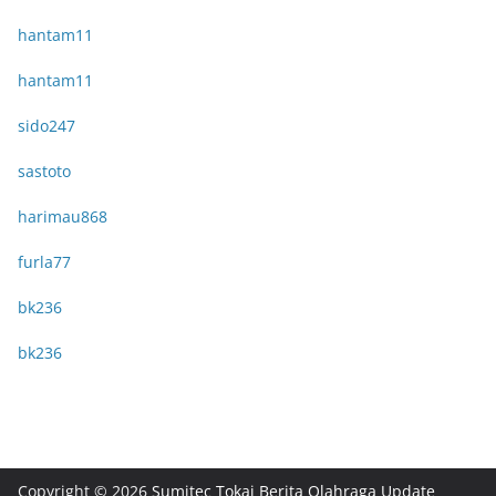
hantam11
hantam11
sido247
sastoto
harimau868
furla77
bk236
bk236
Copyright © 2026
Sumitec Tokai Berita Olahraga Update