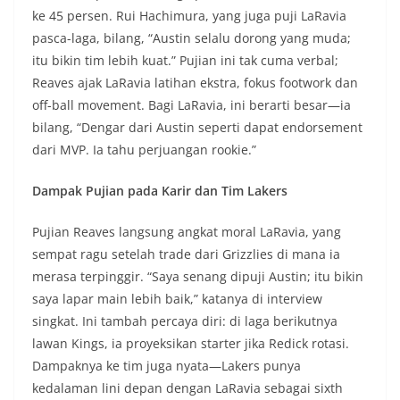
ke 45 persen. Rui Hachimura, yang juga puji LaRavia
pasca-laga, bilang, “Austin selalu dorong yang muda;
itu bikin tim lebih kuat.” Pujian ini tak cuma verbal;
Reaves ajak LaRavia latihan ekstra, fokus footwork dan
off-ball movement. Bagi LaRavia, ini berarti besar—ia
bilang, “Dengar dari Austin seperti dapat endorsement
dari MVP. Ia tahu perjuangan rookie.”
Dampak Pujian pada Karir dan Tim Lakers
Pujian Reaves langsung angkat moral LaRavia, yang
sempat ragu setelah trade dari Grizzlies di mana ia
merasa terpinggir. “Saya senang dipuji Austin; itu bikin
saya lapar main lebih baik,” katanya di interview
singkat. Ini tambah percaya diri: di laga berikutnya
lawan Kings, ia proyeksikan starter jika Redick rotasi.
Dampaknya ke tim juga nyata—Lakers punya
kedalaman lini depan dengan LaRavia sebagai sixth