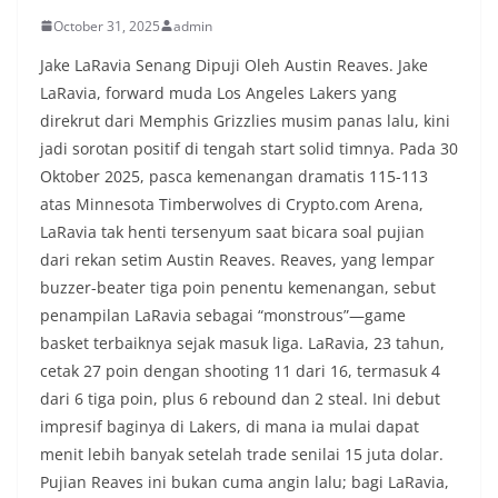
October 31, 2025
admin
Jake LaRavia Senang Dipuji Oleh Austin Reaves. Jake
LaRavia, forward muda Los Angeles Lakers yang
direkrut dari Memphis Grizzlies musim panas lalu, kini
jadi sorotan positif di tengah start solid timnya. Pada 30
Oktober 2025, pasca kemenangan dramatis 115-113
atas Minnesota Timberwolves di Crypto.com Arena,
LaRavia tak henti tersenyum saat bicara soal pujian
dari rekan setim Austin Reaves. Reaves, yang lempar
buzzer-beater tiga poin penentu kemenangan, sebut
penampilan LaRavia sebagai “monstrous”—game
basket terbaiknya sejak masuk liga. LaRavia, 23 tahun,
cetak 27 poin dengan shooting 11 dari 16, termasuk 4
dari 6 tiga poin, plus 6 rebound dan 2 steal. Ini debut
impresif baginya di Lakers, di mana ia mulai dapat
menit lebih banyak setelah trade senilai 15 juta dolar.
Pujian Reaves ini bukan cuma angin lalu; bagi LaRavia,