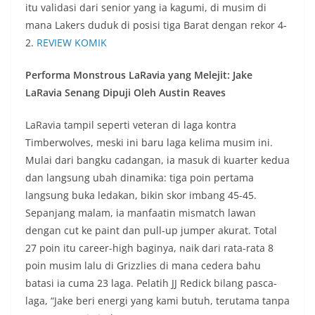
itu validasi dari senior yang ia kagumi, di musim di
mana Lakers duduk di posisi tiga Barat dengan rekor 4-
2.
REVIEW KOMIK
Performa Monstrous LaRavia yang Melejit: Jake
LaRavia Senang Dipuji Oleh Austin Reaves
LaRavia tampil seperti veteran di laga kontra
Timberwolves, meski ini baru laga kelima musim ini.
Mulai dari bangku cadangan, ia masuk di kuarter kedua
dan langsung ubah dinamika: tiga poin pertama
langsung buka ledakan, bikin skor imbang 45-45.
Sepanjang malam, ia manfaatin mismatch lawan
dengan cut ke paint dan pull-up jumper akurat. Total
27 poin itu career-high baginya, naik dari rata-rata 8
poin musim lalu di Grizzlies di mana cedera bahu
batasi ia cuma 23 laga. Pelatih JJ Redick bilang pasca-
laga, “Jake beri energi yang kami butuh, terutama tanpa