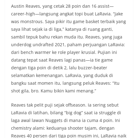
Austin Reaves, yang cetak 28 poin dan 16 assist—
career-high—langsung angkat topi buat LaRavia. “Jake
was monstrous. Saya pikir itu game basket terbaik yang
saya lihat sejak ia di liga,” katanya di ruang ganti,
sambil tepuk bahu rekan muda itu. Reaves, yang juga
underdog undrafted 2021, paham perjuangan LaRavia:
dari bench warmer ke role player krusial. Pujian ini
datang tepat saat Reaves lagi panas—ia tie game
dengan tiga poin di detik 2, lalu buzzer-beater
selamatkan kemenangan. LaRavia, yang duduk di
bangku saat momen itu, langsung peluk Reaves: “Itu
shot gila, bro. Kamu bikin kami menang.”
Reaves tak pelit puji sejak offseason. Ia sering sebut
LaRavia di latihan, bilang “big dog” saat ia struggle di
laga awal lawan Nuggets di mana ia cuma 4 poin. Ini
chemistry alami: keduanya shooter tajam, dengan
Reaves 40 persen dari tiga poin musim ini, LaRavia naik