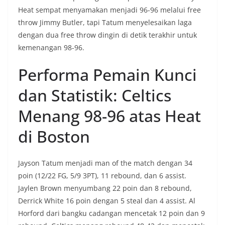
Heat sempat menyamakan menjadi 96-96 melalui free
throw Jimmy Butler, tapi Tatum menyelesaikan laga
dengan dua free throw dingin di detik terakhir untuk
kemenangan 98-96.
Performa Pemain Kunci
dan Statistik: Celtics
Menang 98-96 atas Heat
di Boston
Jayson Tatum menjadi man of the match dengan 34
poin (12/22 FG, 5/9 3PT), 11 rebound, dan 6 assist.
Jaylen Brown menyumbang 22 poin dan 8 rebound,
Derrick White 16 poin dengan 5 steal dan 4 assist. Al
Horford dari bangku cadangan mencetak 12 poin dan 9