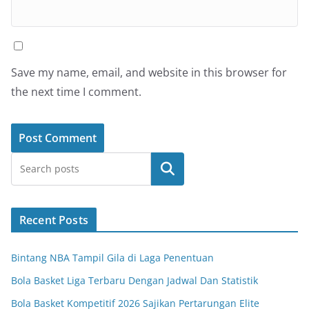
Save my name, email, and website in this browser for
the next time I comment.
Search
Recent Posts
Bintang NBA Tampil Gila di Laga Penentuan
Bola Basket Liga Terbaru Dengan Jadwal Dan Statistik
Bola Basket Kompetitif 2026 Sajikan Pertarungan Elite