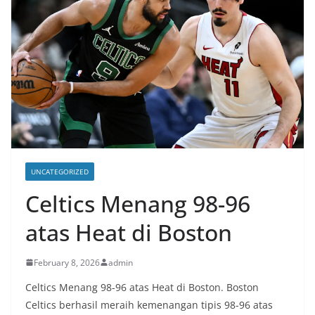
UNCATEGORIZED
Celtics Menang 98-96
atas Heat di Boston
February 8, 2026
admin
Celtics Menang 98-96 atas Heat di Boston. Boston
Celtics berhasil meraih kemenangan tipis 98-96 atas