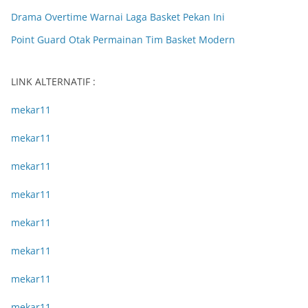
Drama Overtime Warnai Laga Basket Pekan Ini
Point Guard Otak Permainan Tim Basket Modern
LINK ALTERNATIF :
mekar11
mekar11
mekar11
mekar11
mekar11
mekar11
mekar11
mekar11