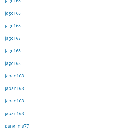
jago168
jago168
jago168
jago168
jago168
jago168
japan168
japan168
japan168
japan168
panglima77