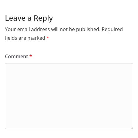
Leave a Reply
Your email address will not be published.
Required
fields are marked
*
Comment
*