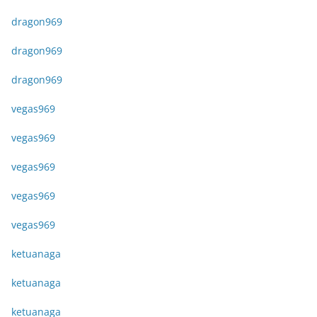
dragon969
dragon969
dragon969
vegas969
vegas969
vegas969
vegas969
vegas969
ketuanaga
ketuanaga
ketuanaga