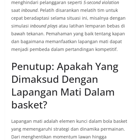
menghindari pelanggaran seperti
5-second violation
saat
inbound
. Pelatih disarankan melatih tim untuk
cepat beradaptasi selama situasi ini, misalnya dengan
simulasi
inbound plays
atau latihan lemparan bebas di
bawah tekanan. Pemahaman yang baik tentang kapan
dan bagaimana memanfaatkan lapangan mati dapat
menjadi pembeda dalam pertandingan kompetitif.
Penutup: Apakah Yang
Dimaksud Dengan
Lapangan Mati Dalam
basket?
Lapangan mati adalah elemen kunci dalam bola basket
yang memengaruhi strategi dan dinamika permainan.
Dari menghentikan momentum lawan hingga