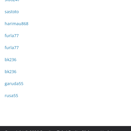
sastoto
harimau868
furla77
furla77
bk236
bk236
garuda55
rusa55