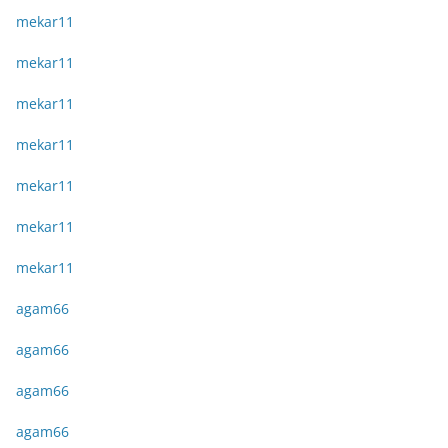
mekar11
mekar11
mekar11
mekar11
mekar11
mekar11
mekar11
agam66
agam66
agam66
agam66