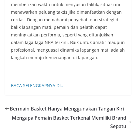
memberikan waktu untuk menyusun taktik, situasi ini
menawarkan peluang taktis jika dimanfaatkan dengan
cerdas. Dengan memahami penyebab dan strategi di
balik lapangan mati, pemain dan pelatih dapat
meningkatkan performa, seperti yang ditunjukkan
dalam laga-laga NBA terkini. Baik untuk amatir maupun
profesional, menguasai dinamika lapangan mati adalah
langkah menuju kemenangan di lapangan.
BACA SELENGKAPNYA DI..
Bermain Basket Hanya Menggunakan Tangan Kiri
Mengapa Pemain Basket Terkenal Memiliki Brand
Sepatu