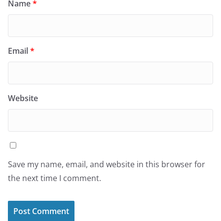
Name
*
Email
*
Website
Save my name, email, and website in this browser for
the next time I comment.