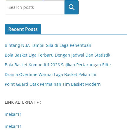
Search
Recent Posts
Bintang NBA Tampil Gila di Laga Penentuan
Bola Basket Liga Terbaru Dengan Jadwal Dan Statistik
Bola Basket Kompetitif 2026 Sajikan Pertarungan Elite
Drama Overtime Warnai Laga Basket Pekan Ini
Point Guard Otak Permainan Tim Basket Modern
LINK ALTERNATIF :
mekar11
mekar11