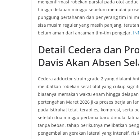
mengonfirmasi robekan parsial pada otot adduc
hingga delapan minggu sebelum memulai proses
punggung pertahanan dan penyerang tim ini mem
sisa musim reguler yang masih panjang, terutama
belum aman dari ancaman tim-tim pengejar.
IN
Detail Cedera dan Pr
Davis Akan Absen Se
Cedera adductor strain grade 2 yang dialami An
melibatkan robekan serat otot yang cukup sign
biasanya memakan waktu enam hingga delapan 
pertengahan Maret 2026 jika proses berjalan lan
pada istirahat total, terapi es, kompresi, sert
setelah dua minggu pertama baru dimulai latiha
tanpa beban, tahap berikutnya melibatkan pengu
pengembalian gerakan lateral yang intensif, risi