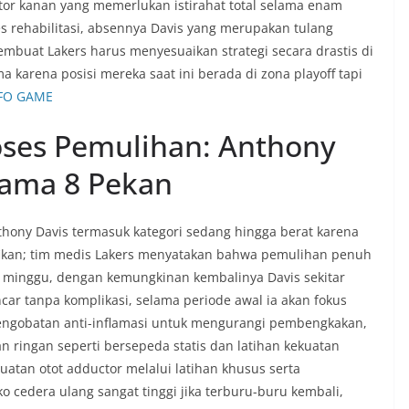
tor kanan yang memerlukan istirahat total selama enam
 rehabilitasi, absennya Davis yang merupakan tulang
buat Lakers harus menyesuaikan strategi secara drastis di
 karena posisi mereka saat ini berada di zona playoff tapi
FO GAME
oses Pemulihan: Anthony
lama 8 Pekan
thony Davis termasuk kategori sedang hingga berat karena
ifikan; tim medis Lakers menyatakan bahwa pemulihan penuh
minggu, dengan kemungkinan kembalinya Davis sekitar
car tanpa komplikasi, selama periode awal ia akan fokus
a pengobatan anti-inflamasi untuk mengurangi pembengkakan,
n ringan seperti bersepeda statis dan latihan kekuatan
atan otot adductor melalui latihan khusus serta
ko cedera ulang sangat tinggi jika terburu-buru kembali,