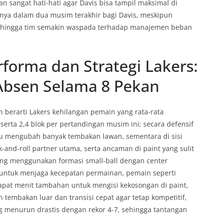
n sangat hati-hati agar Davis bisa tampil maksimal di
alinya dalam dua musim terakhir bagi Davis, meskipun
 sehingga tim semakin waspada terhadap manajemen beban
orma dan Strategi Lakers:
Absen Selama 8 Pekan
 berarti Lakers kehilangan pemain yang rata-rata
 serta 2,4 blok per pertandingan musim ini; secara defensif
u mengubah banyak tembakan lawan, sementara di sisi
k-and-roll partner utama, serta ancaman di paint yang sulit
ring menggunakan formasi small-ball dengan center
 untuk menjaga kecepatan permainan, pemain seperti
apat menit tambahan untuk mengisi kekosongan di paint,
 tembakan luar dan transisi cepat agar tetap kompetitif,
g menurun drastis dengan rekor 4-7, sehingga tantangan