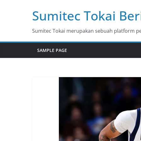
Skip
Sumitec Tokai Ber
to
content
Sumitec Tokai merupakan sebuah platform pem
SAMPLE PAGE