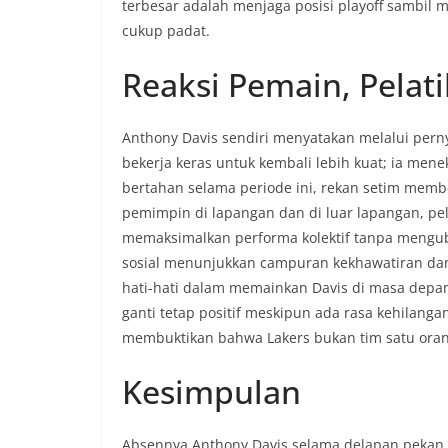
terbesar adalah menjaga posisi playoff sambil
cukup padat.
Reaksi Pemain, Pelati
Anthony Davis sendiri menyatakan melalui pern
bekerja keras untuk kembali lebih kuat; ia me
bertahan selama periode ini, rekan setim mem
pemimpin di lapangan dan di luar lapangan, p
memaksimalkan performa kolektif tanpa mengubah
sosial menunjukkan campuran kekhawatiran da
hati-hati dalam memainkan Davis di masa depan 
ganti tetap positif meskipun ada rasa kehilanga
membuktikan bahwa Lakers bukan tim satu oran
Kesimpulan
Absennya Anthony Davis selama delapan pekan 