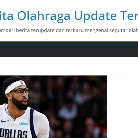
ita Olahraga Update Te
beri berita terupdate dan terbaru mengenai seputar olah